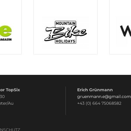
or TopSix
Erich Grünmann
 30
gruenmann.e@gmail.com
eter/Au
+43 (0) 664 75068582
ENSCHUTZ