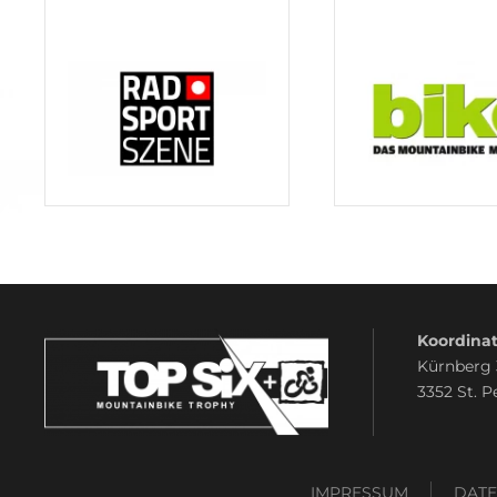
Koordinat
Kürnberg
3352 St. P
IMPRESSUM
DAT