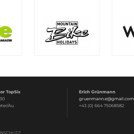
or TopSix
Erich Grünmann
 30
gruenmann.e@gmail.com
eter/Au
+43 (0) 664 75068582
ENSCHUTZ