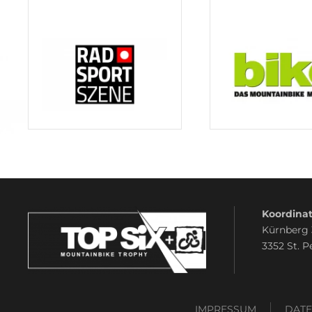
Koordinat
Kürnberg
3352 St. P
IMPRESSUM
DAT