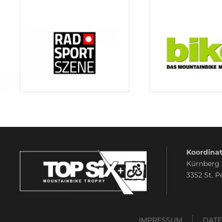
Koordinat
Kürnberg
3352 St. P
IMPRESSUM
DAT