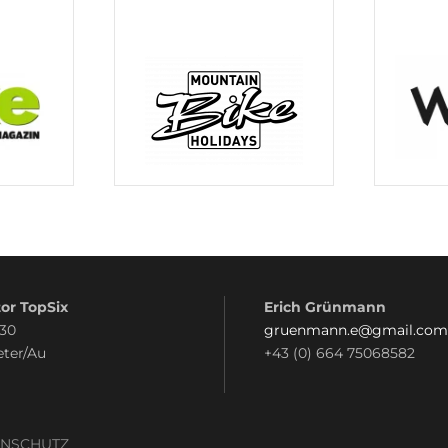
or TopSix
Erich Grünmann
 30
gruenmann.e@gmail.com
eter/Au
+43 (0) 664 75068582
ENSCHUTZ