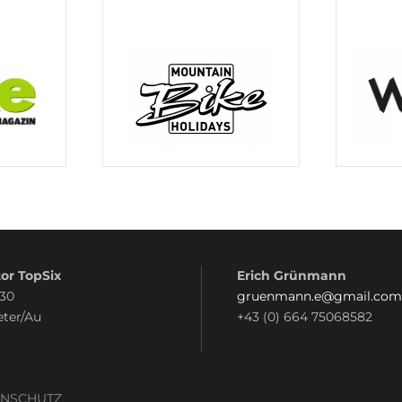
or TopSix
Erich Grünmann
 30
gruenmann.e@gmail.com
eter/Au
+43 (0) 664 75068582
ENSCHUTZ