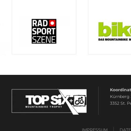
Koordinat
Kürnberg
3352 St. P
IMPRESSUM
DAT