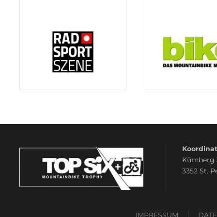
Koordinat
Kürnberg
3352 St. P
IMPRESSUM
DAT