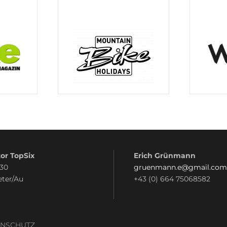
or TopSix
Erich Grünmann
 30
gruenmann.e@gmail.com
eter/Au
+43 (0) 664 75068582
ENSCHUTZ