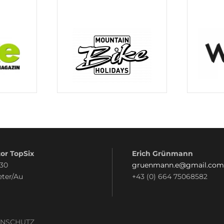
or TopSix
Erich Grünmann
 30
gruenmann.e@gmail.com
eter/Au
+43 (0) 664 75068582
ENSCHUTZ