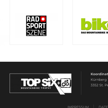
Koordinat
Kürnberg
3352 St. P
IMPRESSUM
DAT