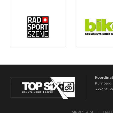
Koordinat
Kürnberg
3352 St. P
IMPRESSUM
DAT