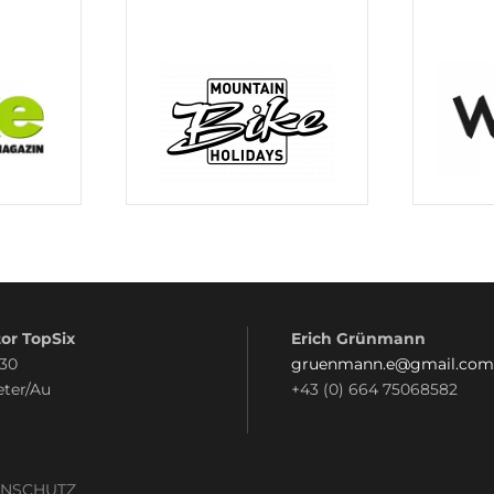
or TopSix
Erich Grünmann
 30
gruenmann.e@gmail.com
eter/Au
+43 (0) 664 75068582
ENSCHUTZ